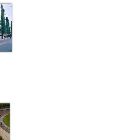
L'ASPH se lance dans
un nouveau défi :
redonner vie à un
curieux véhicule
aujourd'hui disparu au
Havre.
Pour en savoir plus,
rendez-vous ici
on LCPH26
Inscriptions ouvertes
pour La Course du
Patrimoine Havrais
2026