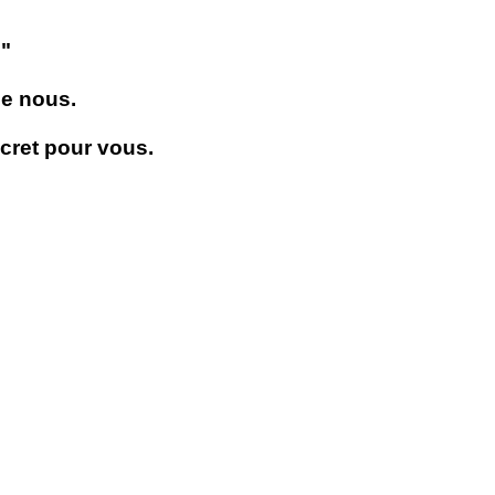
s"
de nous.
ecret pour vous.