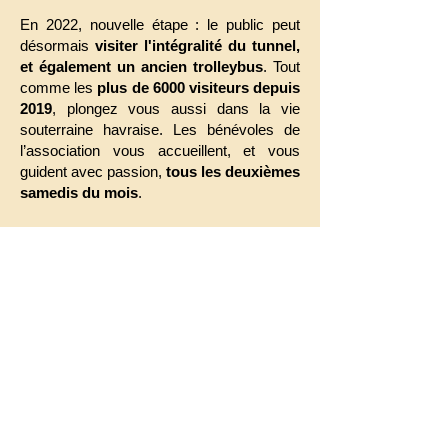
En 2022, nouvelle étape : le public peut
désormais
visiter l'intégralité du tunnel,
et également un ancien trolleybus
. Tout
comme les
plus de 6000 visiteurs depuis
2019
, plongez vous aussi dans la vie
souterraine havraise. Les bénévoles de
l’association vous accueillent, et vous
guident avec passion,
tous les deuxièmes
samedis du mois
.
Pour obtenir vos billets et découvrir
l’histoire surprenante
du Tunnel Sainte Marie,
cliquez ici.
Pour contribuer à la rénovation du
lieu,
faites un don en
cliquant ici
.